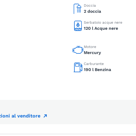
Doccia
2 doccia
Serbatoio acque nere
120 l Acque nere
Motore
Mercury
Carburante
190 l Benzina
ioni al venditore