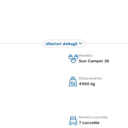
Ulteriori dettagli
Modello
Sun Camper 36
Dislocamento
4'500 kg
Numero cuccette
7 cuccette