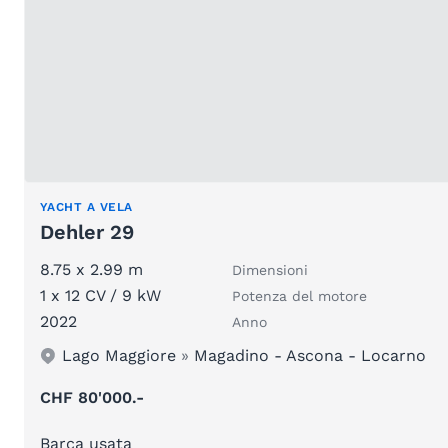
YACHT A VELA
Dehler 29
8.75 x 2.99 m
Dimensioni
1 x 12 CV / 9 kW
Potenza del motore
2022
Anno
Lago Maggiore
»
Magadino - Ascona - Locarno
CHF 80'000.-
Barca usata