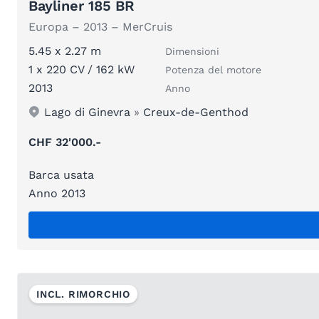
Bayliner 185 BR
Europa – 2013 – MerCruis
5.45 x 2.27 m
Dimensioni
1 x 220 CV / 162 kW
Potenza del motore
2013
Anno
Lago di Ginevra
»
Creux-de-Genthod
CHF 32'000.-
Barca usata
Anno 2013
INCL. RIMORCHIO