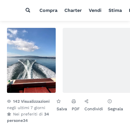
Compra
Charter
Vendi
Stima
142
Visualizzazioni
negli ultimi 7 giorni
Salva
PDF
Condividi
Segnala
Nei preferiti di
34
persone
34