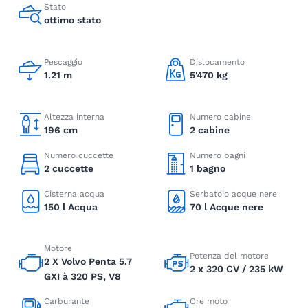
Stato
ottimo stato
Pescaggio
Dislocamento
1.21 m
5'470 kg
Altezza interna
Numero cabine
196 cm
2 cabine
Numero cuccette
Numero bagni
2 cuccette
1 bagno
Cisterna acqua
Serbatoio acque nere
150 l Acqua
70 l Acque nere
Motore
Potenza del motore
2 X Volvo Penta 5.7
2 x 320 CV / 235 kW
GXI à 320 PS, V8
Carburante
Ore moto