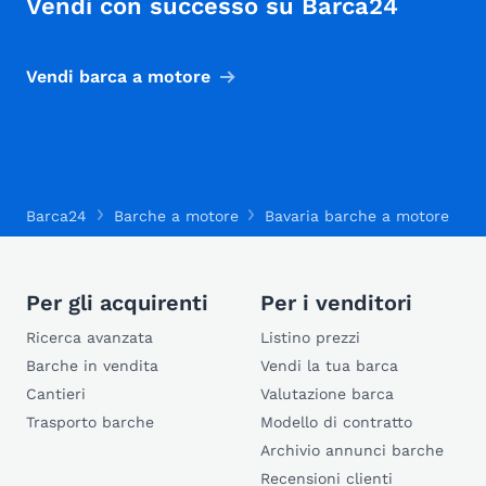
Vendi con successo su Barca24
Vendi barca a motore
Barca24
Barche a motore
Bavaria barche a motore
B
Per gli acquirenti
Per i venditori
Ricerca avanzata
Listino prezzi
Barche in vendita
Vendi la tua barca
Cantieri
Valutazione barca
Trasporto barche
Modello di contratto
Archivio annunci barche
Recensioni clienti