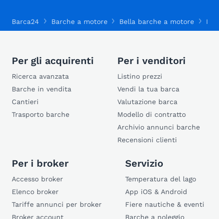
Barca24
Barche a motore
Bella barche a motore
Bel
Per gli acquirenti
Per i venditori
Ricerca avanzata
Listino prezzi
Barche in vendita
Vendi la tua barca
Cantieri
Valutazione barca
Trasporto barche
Modello di contratto
Archivio annunci barche
Recensioni clienti
Per i broker
Servizio
Accesso broker
Temperatura del lago
Elenco broker
App iOS & Android
Tariffe annunci per broker
Fiere nautiche & eventi
Broker account
Barche a noleggio