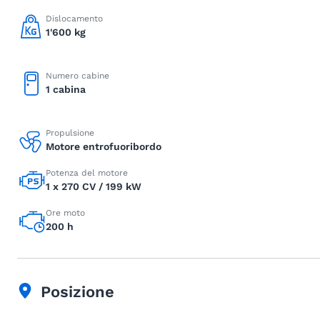
Dislocamento
1'600 kg
Numero cabine
1 cabina
Propulsione
Motore entrofuoribordo
Potenza del motore
1 x 270 CV / 199 kW
Ore moto
200 h
Posizione