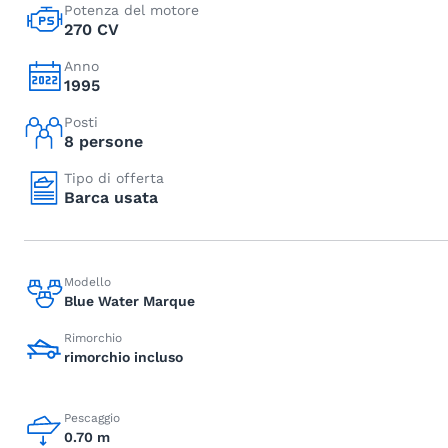
Potenza del motore
270 CV
Anno
1995
Posti
8 persone
Tipo di offerta
Barca usata
Modello
Blue Water Marque
Rimorchio
rimorchio incluso
Pescaggio
0.70 m