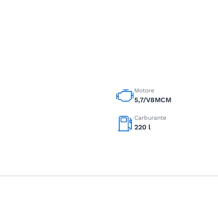
Motore
5,7/V8MCM
Carburante
220 l