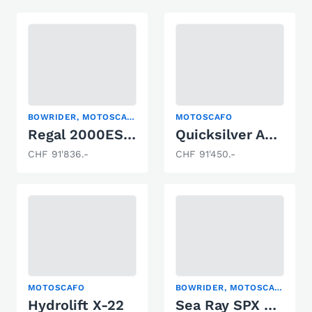
BOWRIDER, MOTOSCAFO
MOTOSCAFO
Regal 2000ESX Hensa Edition
Quicksilver Activ 875 Sundeck
CHF 91'836.-
CHF 91'450.-
MOTOSCAFO
BOWRIDER, MOTOSCAFO
Hydrolift X-22
Sea Ray SPX 210 Europe