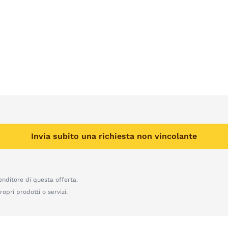
Invia subito una richiesta non vincolante
enditore di questa offerta.
opri prodotti o servizi.