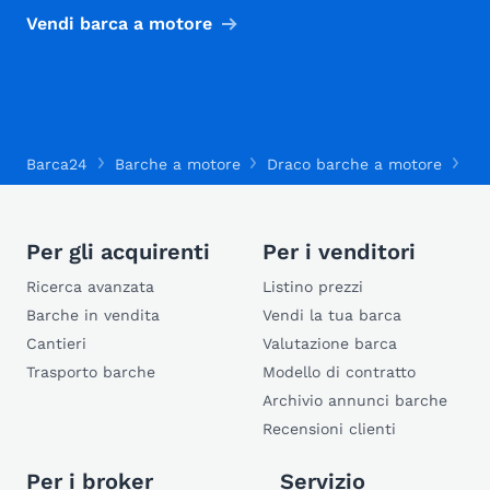
Vendi barca a motore
Barca24
Barche a motore
Draco barche a motore
Dr
Per gli acquirenti
Per i venditori
Ricerca avanzata
Listino prezzi
Barche in vendita
Vendi la tua barca
Cantieri
Valutazione barca
Trasporto barche
Modello di contratto
Archivio annunci barche
Recensioni clienti
Per i broker
Servizio