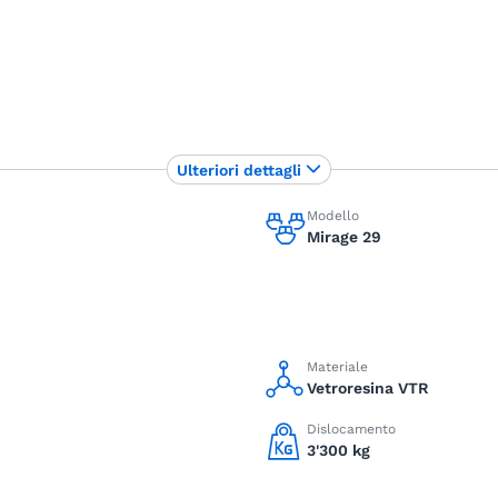
Ulteriori dettagli
Modello
Mirage 29
Materiale
Vetroresina VTR
Dislocamento
3'300 kg