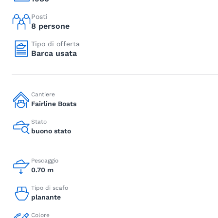
Posti
8 persone
Tipo di offerta
Barca usata
Cantiere
Fairline Boats
Stato
buono stato
Pescaggio
0.70 m
Tipo di scafo
planante
Colore