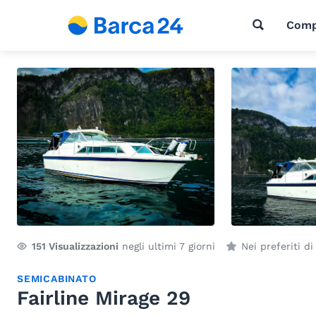
Comp
151
Visualizzazioni
negli ultimi 7 giorni
Nei preferiti d
SEMICABINATO
Fairline Mirage 29