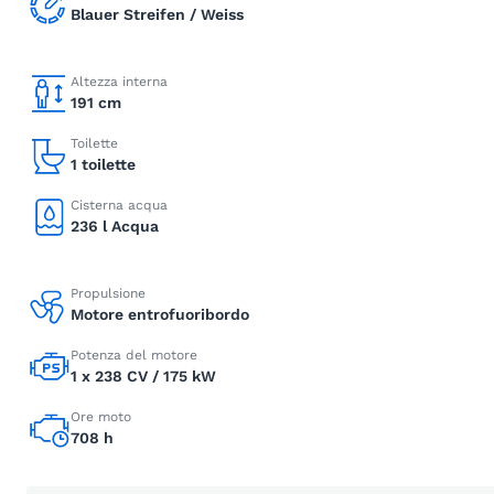
Blauer Streifen / Weiss
Altezza interna
191 cm
Toilette
1 toilette
Cisterna acqua
236 l Acqua
Propulsione
Motore entrofuoribordo
Potenza del motore
1 x 238 CV / 175 kW
Ore moto
708 h