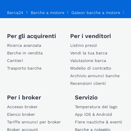
Barca24
Barche a motore
Galeon barche a motore
G
Per gli acquirenti
Per i venditori
Ricerca avanzata
Listino prezzi
Barche in vendita
Vendi la tua barca
Cantieri
Valutazione barca
Trasporto barche
Modello di contratto
Archivio annunci barche
Recensioni clienti
Per i broker
Servizio
Accesso broker
Temperatura del lago
Elenco broker
App iOS & Android
Tariffe annunci per broker
Fiere nautiche & eventi
Broker account
Barche a noleggio