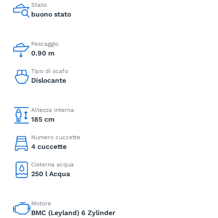
Stato
buono stato
Pescaggio
0.90 m
Tipo di scafo
Dislocante
Altezza interna
185 cm
Numero cuccette
4 cuccette
Cisterna acqua
250 l Acqua
Motore
BMC (Leyland) 6 Zylinder