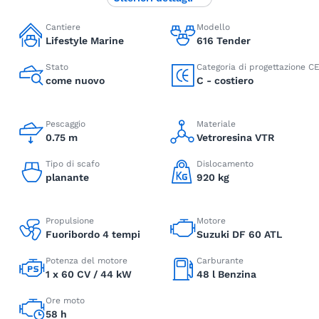
Cantiere
Modello
Lifestyle Marine
616 Tender
Stato
Categoria di progettazione C
come nuovo
C - costiero
Pescaggio
Materiale
0.75 m
Vetroresina VTR
Tipo di scafo
Dislocamento
planante
920 kg
Propulsione
Motore
Fuoribordo 4 tempi
Suzuki DF 60 ATL
Potenza del motore
Carburante
1 x 60 CV / 44 kW
48 l Benzina
Ore moto
58 h