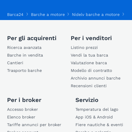
Barca24
Barche a motore
Nidelv barche a motore
Ni
Per gli acquirenti
Per i venditori
Ricerca avanzata
Listino prezzi
Barche in vendita
Vendi la tua barca
Cantieri
Valutazione barca
Trasporto barche
Modello di contratto
Archivio annunci barche
Recensioni clienti
Per i broker
Servizio
Accesso broker
Temperatura del lago
Elenco broker
App iOS & Android
Tariffe annunci per broker
Fiere nautiche & eventi