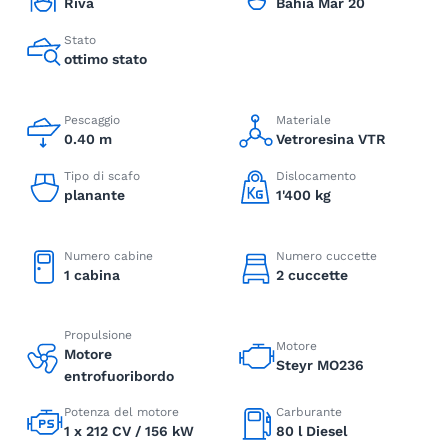
Riva
Bahia Mar 20
Stato
ottimo stato
Pescaggio
Materiale
0.40 m
Vetroresina VTR
Tipo di scafo
Dislocamento
planante
1'400 kg
Numero cabine
Numero cuccette
1 cabina
2 cuccette
Propulsione
Motore
Motore
Steyr MO236
entrofuoribordo
Potenza del motore
Carburante
1 x 212 CV / 156 kW
80 l Diesel