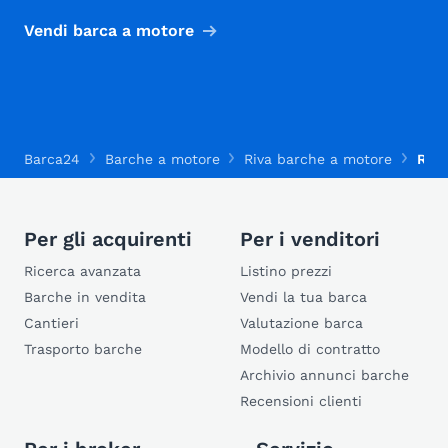
Vendi barca a motore
Barca24
Barche a motore
Riva barche a motore
Riva
Per gli acquirenti
Per i venditori
Ricerca avanzata
Listino prezzi
Barche in vendita
Vendi la tua barca
Cantieri
Valutazione barca
Trasporto barche
Modello di contratto
Archivio annunci barche
Recensioni clienti