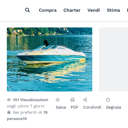
Compra
Charter
Vendi
Stima
101
Visualizzazioni
negli ultimi 7 giorni
Salva
PDF
Condividi
Segnala
Nei preferiti di
19
persone
19