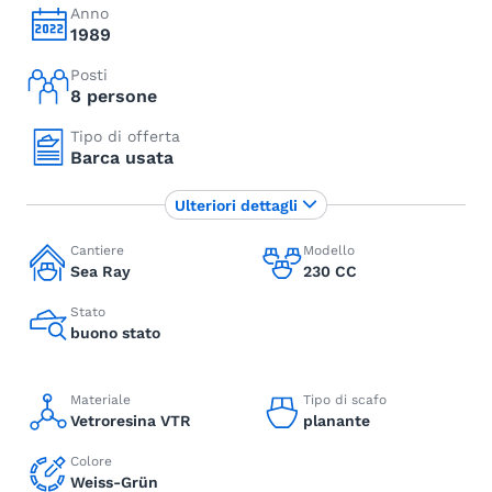
Anno
1989
Posti
8 persone
Tipo di offerta
Barca usata
Ulteriori dettagli
Cantiere
Modello
Sea Ray
230 CC
Stato
buono stato
Materiale
Tipo di scafo
Vetroresina VTR
planante
Colore
Weiss-Grün