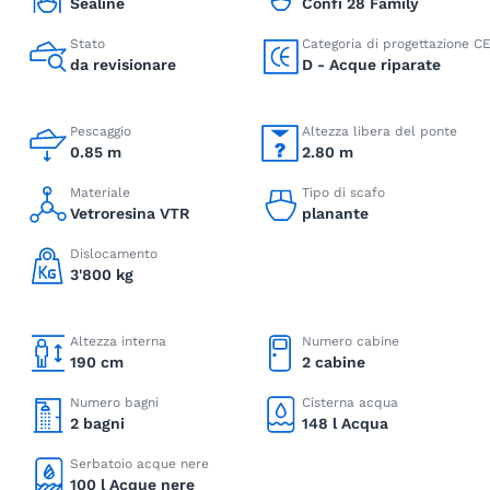
Sealine
Confi 28 Family
Stato
Categoria di progettazione C
da revisionare
D - Acque riparate
Pescaggio
Altezza libera del ponte
0.85 m
2.80 m
Materiale
Tipo di scafo
Vetroresina VTR
planante
Dislocamento
3'800 kg
Altezza interna
Numero cabine
190 cm
2 cabine
Numero bagni
Cisterna acqua
2 bagni
148 l Acqua
Serbatoio acque nere
100 l Acque nere