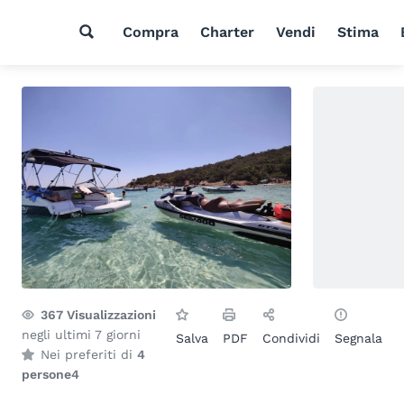
Compra
Charter
Vendi
Stima
367
Visualizzazioni
negli ultimi 7 giorni
Salva
PDF
Condividi
Segnala
Nei preferiti di
4
persone
4