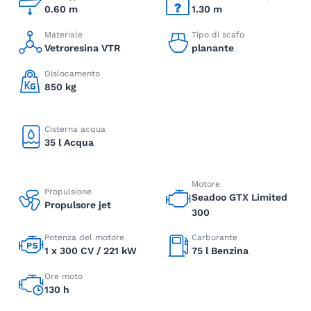
0.60 m
1.30 m
Materiale
Tipo di scafo
Vetroresina VTR
planante
Dislocamento
850 kg
Cisterna acqua
35 l Acqua
Motore
Propulsione
Seadoo GTX Limited
Propulsore jet
300
Potenza del motore
Carburante
1 x 300 CV / 221 kW
75 l Benzina
Ore moto
130 h