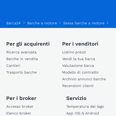
Barca24
Barche a motore
Sessa barche a motore
Se
Per gli acquirenti
Per i venditori
Ricerca avanzata
Listino prezzi
Barche in vendita
Vendi la tua barca
Cantieri
Valutazione barca
Trasporto barche
Modello di contratto
Archivio annunci barche
Recensioni clienti
Per i broker
Servizio
Accesso broker
Temperatura del lago
Elenco broker
App iOS & Android