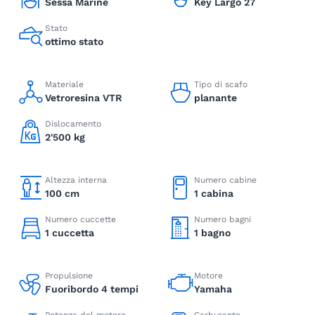
Sessa Marine
Key Largo 27
Stato
ottimo stato
Materiale
Tipo di scafo
Vetroresina VTR
planante
Dislocamento
2'500 kg
Altezza interna
Numero cabine
100 cm
1 cabina
Numero cuccette
Numero bagni
1 cuccetta
1 bagno
Propulsione
Motore
Fuoribordo 4 tempi
Yamaha