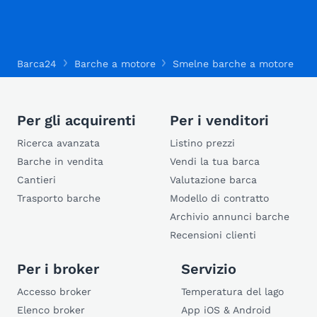
Barca24
Barche a motore
Smelne barche a motore
S
Per gli acquirenti
Per i venditori
Ricerca avanzata
Listino prezzi
Barche in vendita
Vendi la tua barca
Cantieri
Valutazione barca
Trasporto barche
Modello di contratto
Archivio annunci barche
Recensioni clienti
Per i broker
Servizio
Accesso broker
Temperatura del lago
Elenco broker
App iOS & Android