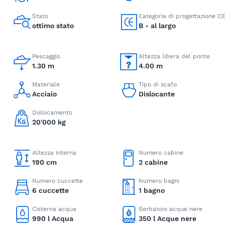
Stato
Categoria di progettazione C
ottimo stato
B - al largo
Pescaggio
Altezza libera del ponte
1.30 m
4.00 m
Materiale
Tipo di scafo
Acciaio
Dislocante
Dislocamento
20'000 kg
Altezza interna
Numero cabine
190 cm
2 cabine
Numero cuccette
Numero bagni
6 cuccette
1 bagno
Cisterna acqua
Serbatoio acque nere
990 l Acqua
350 l Acque nere