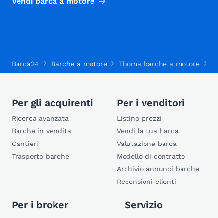
Vendi barca a motore
Barca24
Barche a motore
Thoma barche a motore
T
Per gli acquirenti
Per i venditori
Ricerca avanzata
Listino prezzi
Barche in vendita
Vendi la tua barca
Cantieri
Valutazione barca
Trasporto barche
Modello di contratto
Archivio annunci barche
Recensioni clienti
Per i broker
Servizio