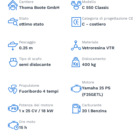
Cantiere
Modello
Thoma Boote GmbH
C 550 Classic
Stato
Categoria di progettazione C
ottimo stato
C - costiero
Pescaggio
Materiale
0.25 m
Vetroresina VTR
Tipo di scafo
Dislocamento
semi dislocante
400 kg
Motore
Propulsione
Yamaha 25 PS
Fuoribordo 4 tempi
(F25GETL)
Potenza del motore
Carburante
1 x 25 CV / 18 kW
20 l Benzina
Ore moto
15 h