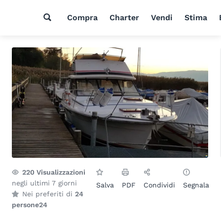
Compra
Charter
Vendi
Stima
220
Visualizzazioni
negli ultimi 7 giorni
Salva
PDF
Condividi
Segnala
Nei preferiti di
24
persone
24