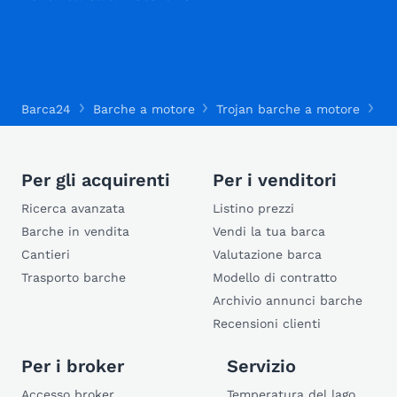
Barca24
Barche a motore
Trojan barche a motore
Tr
Per gli acquirenti
Per i venditori
Ricerca avanzata
Listino prezzi
Barche in vendita
Vendi la tua barca
Cantieri
Valutazione barca
Trasporto barche
Modello di contratto
Archivio annunci barche
Recensioni clienti
Per i broker
Servizio
Accesso broker
Temperatura del lago