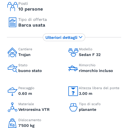
Posti
10 persone
Tipo di offerta
Barca usata
Ulteriori dettagli
Cantiere
Modello
Trojan
Sedan F 32
Stato
Rimorchio
buono stato
rimorchio incluso
Pescaggio
Altezza libera del ponte
0.60 m
3.00 m
Materiale
Tipo di scafo
Vetroresina VTR
planante
Dislocamento
7'500 kg