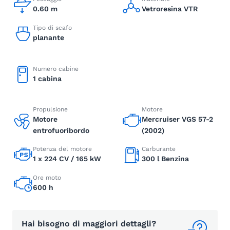
0.60 m
Vetroresina VTR
Tipo di scafo
planante
Numero cabine
1 cabina
Propulsione
Motore
Motore
Mercruiser VGS 57-2
entrofuoribordo
(2002)
Potenza del motore
Carburante
1 x 224 CV / 165 kW
300 l Benzina
Ore moto
600 h
Hai bisogno di maggiori dettagli?