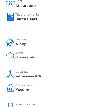
Posti
12 persone
Tipo di offerta
Barca usata
Cantiere
Windy
Stato
ottimo stato
Materiale
Vetroresina VTR
Dislocamento
7'660 kg
Numero cabine