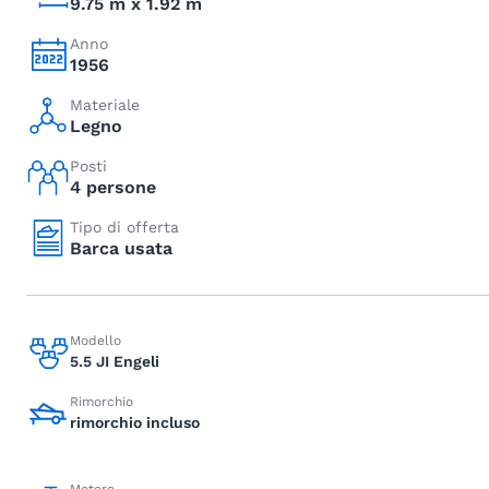
9.75 m x 1.92 m
Anno
1956
Materiale
Legno
Posti
4 persone
Tipo di offerta
Barca usata
Modello
5.5 JI Engeli
Rimorchio
rimorchio incluso