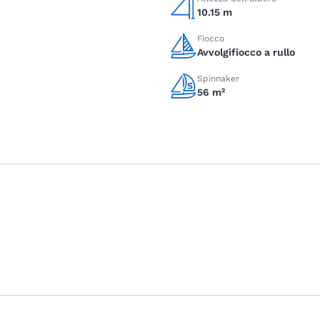
10.15 m
Fiocco
Avvolgifiocco a rullo
Spinnaker
56 m²