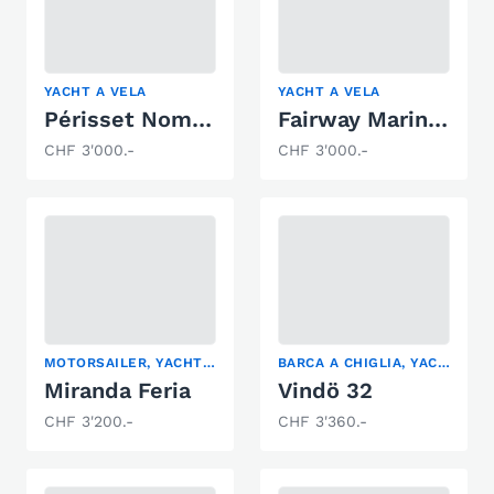
YACHT A VELA
YACHT A VELA
Périsset Nomade 640
Fairway Marine Mystere
CHF 3'000.-
CHF 3'000.-
MOTORSAILER, YACHT A VELA
BARCA A CHIGLIA, YACHT A VELA
Miranda Feria
Vindö 32
CHF 3'200.-
CHF 3'360.-