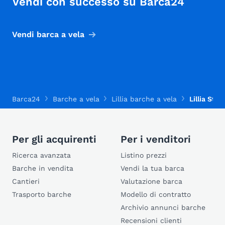
Vendi con successo su Barca24
Vendi barca a vela
Barca24
Barche a vela
Lillia barche a vela
Lillia Star
Per gli acquirenti
Per i venditori
Ricerca avanzata
Listino prezzi
Barche in vendita
Vendi la tua barca
Cantieri
Valutazione barca
Trasporto barche
Modello di contratto
Archivio annunci barche
Recensioni clienti