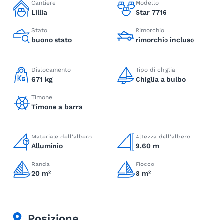
Cantiere
Modello
Lillia
Star 7716
Stato
Rimorchio
buono stato
rimorchio incluso
Dislocamento
Tipo di chiglia
671 kg
Chiglia a bulbo
Timone
Timone a barra
Materiale dell'albero
Altezza dell'albero
Alluminio
9.60 m
Randa
Fiocco
20 m²
8 m²
Posizione