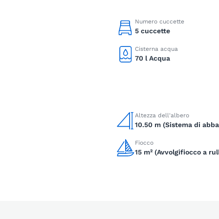
Numero cuccette
5 cuccette
Cisterna acqua
70 l Acqua
Altezza dell'albero
10.50 m (Sistema di abba
Fiocco
15 m² (Avvolgifiocco a rul