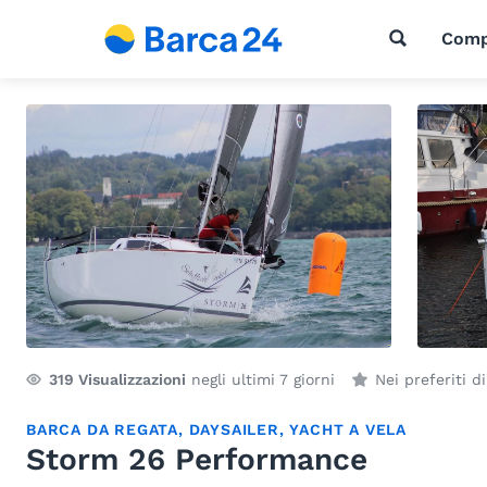
Comp
319
Visualizzazioni
negli ultimi 7 giorni
Nei preferiti d
BARCA DA REGATA
,
DAYSAILER
,
YACHT A VELA
Storm 26 Performance