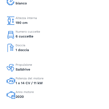
bianco
Altezza interna
190 cm
Numero cuccette
6 cuccette
Doccia
1 doccia
Propulsione
Saildrive
Potenza del motore
1 x 14 CV / 11 kW
Anno motore
2020