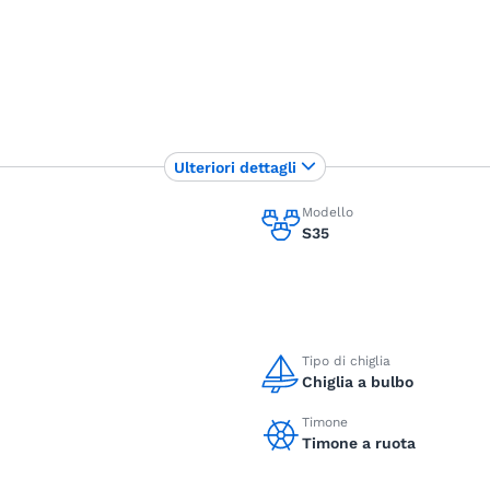
Ulteriori dettagli
Modello
S35
Tipo di chiglia
Chiglia a bulbo
Timone
Timone a ruota