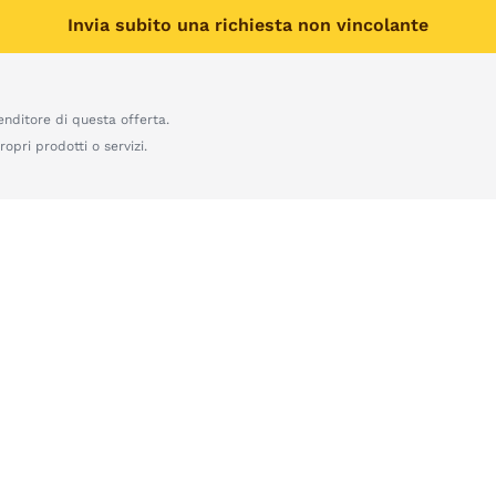
Invia subito una richiesta non vincolante
enditore di questa offerta.
opri prodotti o servizi.