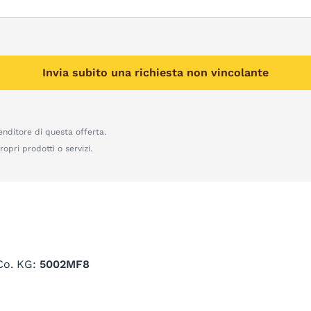
Invia subito una richiesta non vincolante
enditore di questa offerta.
opri prodotti o servizi.
Co. KG:
5002MF8