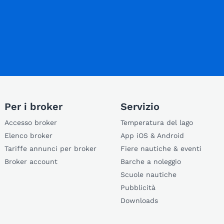
Per i broker
Servizio
Accesso broker
Temperatura del lago
Elenco broker
App iOS & Android
Tariffe annunci per broker
Fiere nautiche & eventi
Broker account
Barche a noleggio
Scuole nautiche
Pubblicità
Downloads