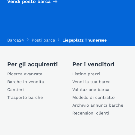
Vendi posto barca
Barca24
Posti barca
Liegeplatz Thunersee
Per gli acquirenti
Per i venditori
Ricerca avanzata
Listino prezzi
Barche in vendita
Vendi la tua barca
Cantieri
Valutazione barca
Trasporto barche
Modello di contratto
Archivio annunci barche
Recensioni clienti