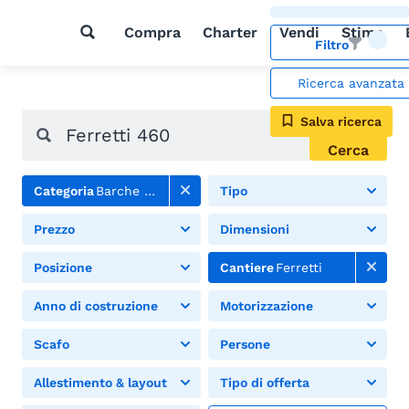
Compra
Charter
Vendi
Stima
Filtro
Ricerca avanzata
Salva ricerca
Cerca
Categoria
Barche a motore
Tipo
Prezzo
Dimensioni
Posizione
Cantiere
Ferretti
Anno di costruzione
Motorizzazione
Scafo
Persone
Allestimento & layout
Tipo di offerta