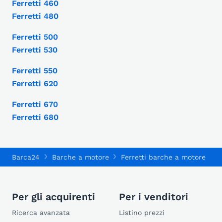
Ferretti 460
Ferretti 480
Ferretti 500
Ferretti 530
Ferretti 550
Ferretti 620
Ferretti 670
Ferretti 680
Barca24
Barche a motore
Ferretti barche a motore
F
Per gli acquirenti
Per i venditori
Ricerca avanzata
Listino prezzi