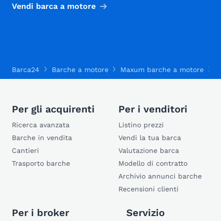
Vendi barca a motore
Barca24
Barche a motore
Maxum barche a motore
M
Per gli acquirenti
Per i venditori
Ricerca avanzata
Listino prezzi
Barche in vendita
Vendi la tua barca
Cantieri
Valutazione barca
Trasporto barche
Modello di contratto
Archivio annunci barche
Recensioni clienti
Per i broker
Servizio