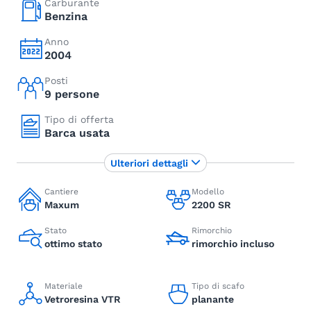
Carburante
Benzina
Anno
2004
Posti
9 persone
Tipo di offerta
Barca usata
Ulteriori dettagli
Cantiere
Modello
Maxum
2200 SR
Stato
Rimorchio
ottimo stato
rimorchio incluso
Materiale
Tipo di scafo
Vetroresina VTR
planante