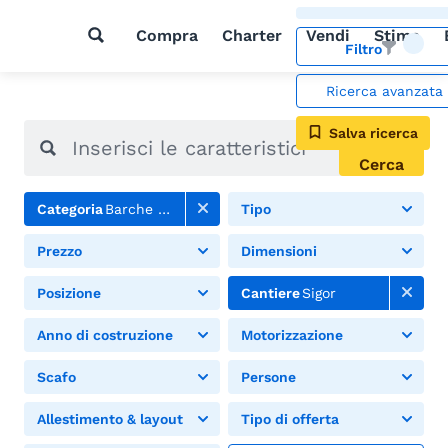
Compra
Charter
Vendi
Stima
Filtro
Ricerca avanzata
Salva ricerca
Cerca
Categoria
Barche a motore
Tipo
Prezzo
Dimensioni
Posizione
Cantiere
Sigor
Anno di costruzione
Motorizzazione
Scafo
Persone
Allestimento & layout
Tipo di offerta