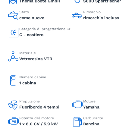
Thoma Boote GmbH
S600 Sportfischer
Stato
Rimorchio
come nuovo
rimorchio incluso
Categoria di progettazione CE
C - costiero
Materiale
Vetroresina VTR
Numero cabine
1 cabina
Propulsione
Motore
Fuoribordo 4 tempi
Yamaha
Potenza del motore
Carburante
1 x 8.0 CV / 5.9 kW
Benzina