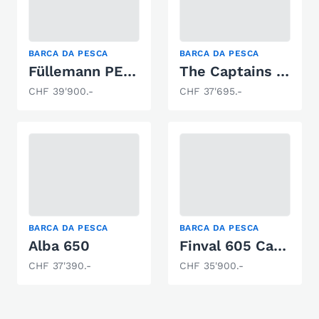
BARCA DA PESCA
BARCA DA PESCA
Füllemann PETRI F-603 inkl. 40PS Yamaha
The Captains Fisher 650 Lux
CHF 39'900.-
CHF 37'695.-
BARCA DA PESCA
BARCA DA PESCA
Alba 650
Finval 605 Casting Pro DC JS
CHF 37'390.-
CHF 35'900.-