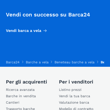
Vendi con successo su Barca24
Vendi barca a vela
Barca24
Barche a vela
Beneteau barche a vela
Benet
Per gli acquirenti
Per i venditori
Ricerca avanzata
Listino prezzi
Barche in vendita
Vendi la tua barca
Cantieri
Valutazione barca
Trasporto barche
Modello di contratto