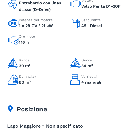
Motore
Entrobordo con linea
Volvo Penta D1-30F
d'asse (D-Drive)
Potenza del motore
Carburante
1 x 29 CV / 21 kW
45 l Diesel
Ore moto
116 h
Randa
Genoa
30 m²
34 m²
Spinnaker
Verricelli
80 m²
4 manuali
Posizione
Lago Maggiore »
Non specificato