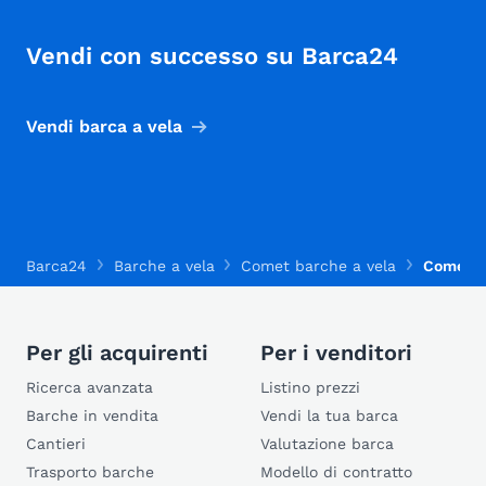
Vendi con successo su Barca24
Vendi barca a vela
Barca24
Barche a vela
Comet barche a vela
Comet 2
Per gli acquirenti
Per i venditori
Ricerca avanzata
Listino prezzi
Barche in vendita
Vendi la tua barca
Cantieri
Valutazione barca
Trasporto barche
Modello di contratto