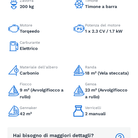
Zavorra
Timone
200 kg
Timone a barra
Motore
Potenza del motore
Torqeedo
1 x 2.3 CV / 1.7 kW
Carburante
Elettrico
Materiale dell'albero
Randa
Carbonio
18 m² (Vela steccata)
Fiocco
Genoa
9 m² (Avvolgifiocco a
23 m² (Avvolgifiocco
rullo)
a rullo)
Gennaker
Verricelli
42 m²
2 manuali
Hai bisogno di maggiori dettagli?