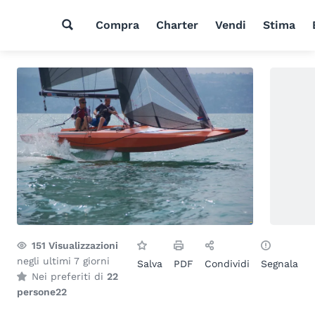
Compra
Charter
Vendi
Stima
151
Visualizzazioni
negli ultimi 7 giorni
Salva
PDF
Condividi
Segnala
Nei preferiti di
22
persone
22