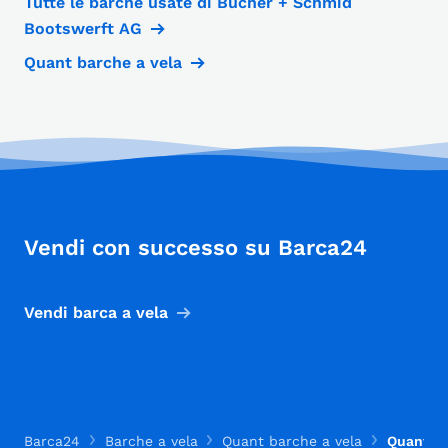
Tutte le barche usate di Bucher + Schmid
Bootswerft AG
Quant barche a vela
Vendi con successo su Barca24
Vendi barca a vela
Barca24
Barche a vela
Quant barche a vela
Quant Q2