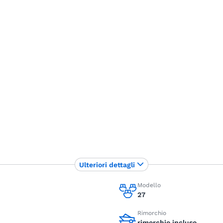
Ulteriori dettagli
Modello
27
Rimorchio
rimorchio incluso