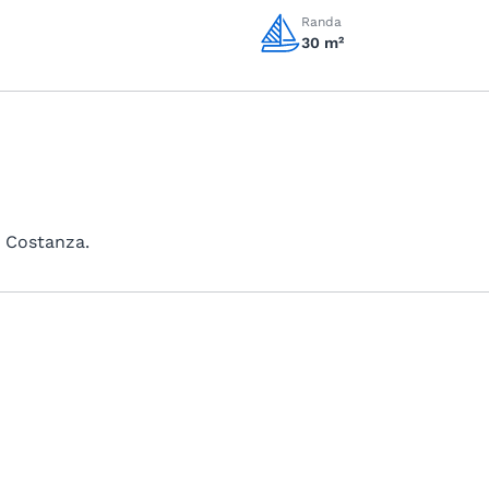
Randa
30 m²
i Costanza.