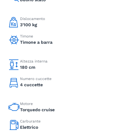
Dislocamento
3'100 kg
Timone
Timone a barra
Altezza interna
180 cm
Numero cuccette
4 cuccette
Motore
Torquedo cruise
Carburante
Elettrico