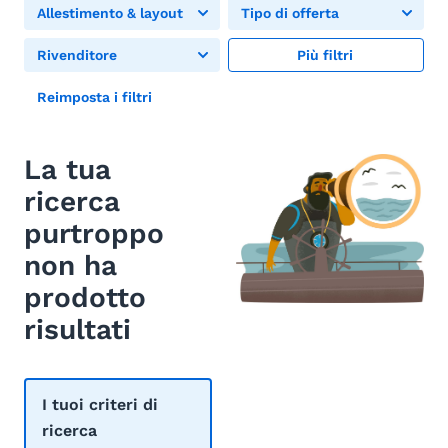
Allestimento & layout
Tipo di offerta
Rivenditore
Più filtri
Reimposta i filtri
La tua
ricerca
purtroppo
non ha
prodotto
risultati
I tuoi criteri di
ricerca