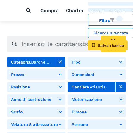
Compra
Charter
Vendi
Stima
Filtro
Ricerca avanzata
Salva ricerca
Cerca
Categoria
Barche a vela
Tipo
Prezzo
Dimensioni
Posizione
Cantiere
Atlantis
Anno di costruzione
Motorizzazione
Scafo
Timone
Velatura & attrezzatura
Persone