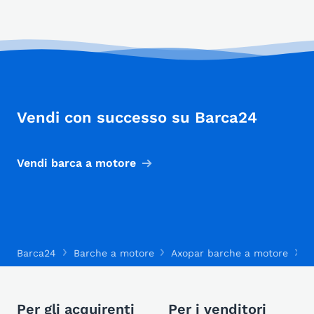
Vendi con successo su Barca24
Vendi barca a motore
Barca24
Barche a motore
Axopar barche a motore
A
Per gli acquirenti
Per i venditori