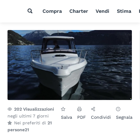
Compra
Charter
Vendi
Stima
202
Visualizzazioni
negli ultimi 7 giorni
Salva
PDF
Condividi
Segnala
Nei preferiti di
21
persone
21