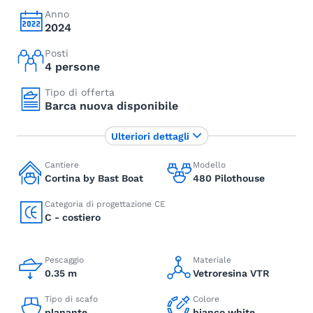
Anno
2024
Posti
4 persone
Tipo di offerta
Barca nuova disponibile
Ulteriori dettagli
Cantiere
Modello
Cortina by Bast Boat
480 Pilothouse
Categoria di progettazione CE
C - costiero
Pescaggio
Materiale
0.35 m
Vetroresina VTR
Tipo di scafo
Colore
planante
bianco white