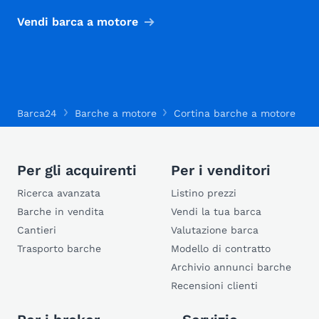
Vendi barca a motore
Barca24
Barche a motore
Cortina barche a motore
C
Per gli acquirenti
Per i venditori
Ricerca avanzata
Listino prezzi
Barche in vendita
Vendi la tua barca
Cantieri
Valutazione barca
Trasporto barche
Modello di contratto
Archivio annunci barche
Recensioni clienti