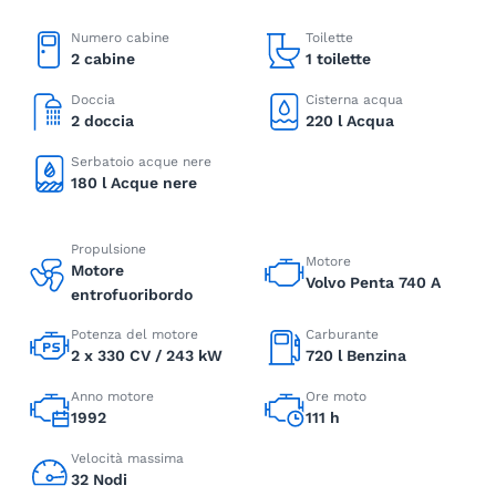
Numero cabine
Toilette
2 cabine
1 toilette
Doccia
Cisterna acqua
2 doccia
220 l Acqua
Serbatoio acque nere
180 l Acque nere
Propulsione
Motore
Motore
Volvo Penta 740 A
entrofuoribordo
Potenza del motore
Carburante
2 x 330 CV / 243 kW
720 l Benzina
Anno motore
Ore moto
1992
111 h
Velocità massima
32 Nodi