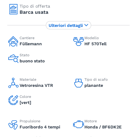
Tipo di offerta
Barca usata
Ulteriori dettagli
Cantiere
Modello
Füllemann
HF 570Tell
Stato
buono stato
Materiale
Tipo di scafo
Vetroresina VTR
planante
Colore
[vert]
Propulsione
Motore
Fuoribordo 4 tempi
Honda / BF6DK2E