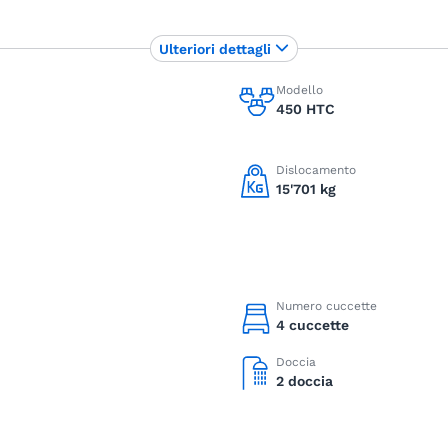
Ulteriori dettagli
Modello
450 HTC
Dislocamento
15'701 kg
Numero cuccette
4 cuccette
Doccia
2 doccia