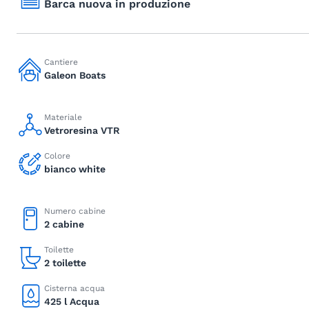
Barca nuova in produzione
Cantiere
Galeon Boats
Materiale
Vetroresina VTR
Colore
bianco white
Numero cabine
2 cabine
Toilette
2 toilette
Cisterna acqua
425 l Acqua