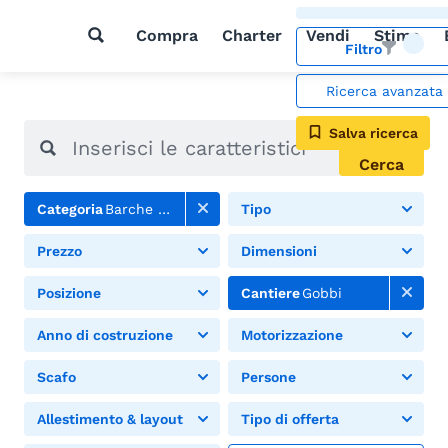
Compra
Charter
Vendi
Stima
Filtro
Ricerca avanzata
Salva ricerca
Cerca
Categoria
Barche a motore
Tipo
Prezzo
Dimensioni
Posizione
Cantiere
Gobbi
Anno di costruzione
Motorizzazione
Scafo
Persone
Allestimento & layout
Tipo di offerta