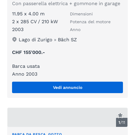
Con passerella elettrica + gommone in garage
11.95 x 4.00 m
Dimensioni
2 x 285 CV / 210 kW
Potenza del motore
2003
Anno
Lago di Zurigo
»
Bäch SZ
CHF 155'000.-
Barca usata
Anno 2003
Vedi annuncio
1
/
11
BARCA DA PESCA, GOZZO