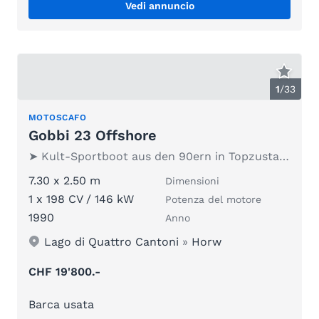
Vedi annuncio
1
/
33
MOTOSCAFO
Gobbi 23 Offshore
➤ Kult-Sportboot aus den 90ern in Topzustand
7.30 x 2.50 m
Dimensioni
1 x 198 CV / 146 kW
Potenza del motore
1990
Anno
Lago di Quattro Cantoni
»
Horw
CHF 19'800.-
Barca usata