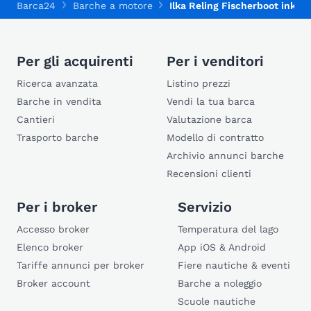
Barca24
Barche a motore
Ilka Reling Fischerboot inkl. 
Per gli acquirenti
Per i venditori
Ricerca avanzata
Listino prezzi
Barche in vendita
Vendi la tua barca
Cantieri
Valutazione barca
Trasporto barche
Modello di contratto
Archivio annunci barche
Recensioni clienti
Per i broker
Servizio
Accesso broker
Temperatura del lago
Elenco broker
App iOS & Android
Tariffe annunci per broker
Fiere nautiche & eventi
Broker account
Barche a noleggio
Scuole nautiche